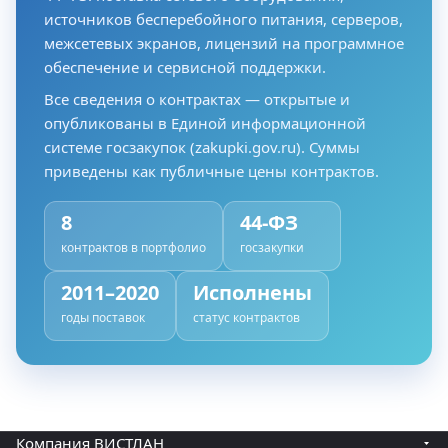
источников бесперебойного питания, серверов,
межсетевых экранов, лицензий на программное
обеспечение и сервисной поддержки.
Все сведения о контрактах — открытые и
опубликованы в Единой информационной
системе госзакупок (zakupki.gov.ru). Суммы
приведены как публичные цены контрактов.
8
44-ФЗ
контрактов в портфолио
госзакупки
2011–2020
Исполнены
годы поставок
статус контрактов
Компания ВИСТЛАН