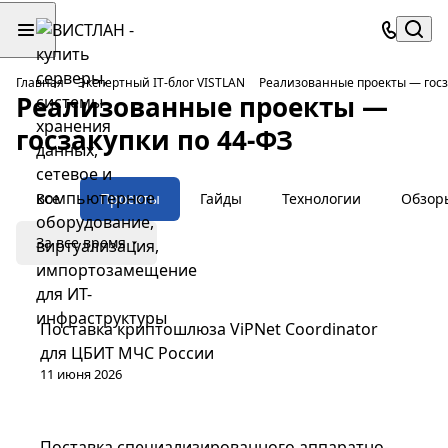
Главная
Экспертный IT-блог VISTLAN
Реализованные проекты — госз
Реализованные проекты —
госзакупки по 44-ФЗ
Все
Проекты
Гайды
Технологии
Обзор
За все время
Проекты
Поставка криптошлюза ViPNet Coordinator
для ЦБИТ МЧС России
11 июня 2026
Проекты
Поставка специализированного аппаратно-