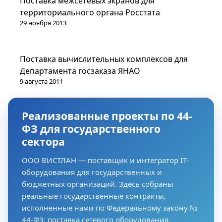
Поставка межсетевых экранов для
территориального органа Росстата
29 ноября 2013
Проекты
Поставка вычислительных комплексов для
Департамента госзаказа ЯНАО
9 августа 2011
Реализованные проекты по 44-
ФЗ для государственного
сектора
ООО ВИСТЛАН — поставщик и интегратор IT-
оборудования для государственных и
бюджетных организаций. Здесь собраны
реальные государственные контракты,
исполненные нами по Федеральному закону №
44-ФЗ: поставка сетевого оборудования,