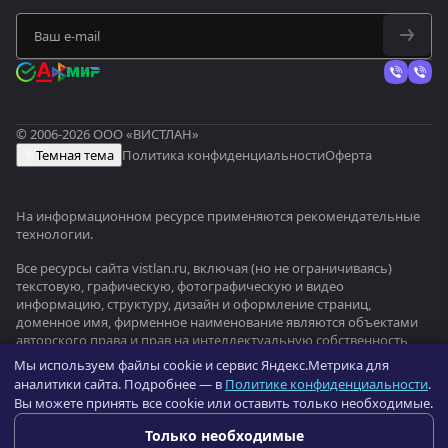
© 2006-2026 ООО «ВИСТЛАН»
Темная тема
Политика конфиденциальности
Оферта
На информационном ресурсе применяются
рекомендательные
технологии
.
Все ресурсы сайта vistlan.ru, включая (но не ограничиваясь)
текстовую, графическую, фотографическую и видео
информацию, структуру, дизайн и оформление страниц,
доменное имя, фирменное наименование являются объектами
авторского права и прав на интеллектуальную собственность,
защищены российским законодательством и международными
Мы используем файлы cookie и сервис Яндекс.Метрика для
соглашениями об охране авторских прав.
Читать далее
аналитики сайта. Подробнее — в
Политике конфиденциальности
.
Вы можете принять все cookie или оставить только необходимые.
Оптовый портал оборудования —
b2b.vistlan.ru
→
Только необходимые