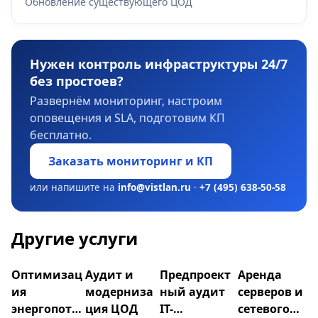
Обновление существующего ЦОД
Нужен контроль инфраструктуры 24/7
без простоев?
Развернём мониторинг, настроим
оповещения и SLA, подготовим КП
бесплатно.
Заказать мониторинг и КП
или напишите на
info@vistlan.ru
·
+7 (495) 638-50-58
Другие услуги
Оптимизац
Аудит и
Предпроект
Аренда
ия
модерниза
ный аудит
серверов и
энергопотр
ция ЦОД
IT-
сетевого