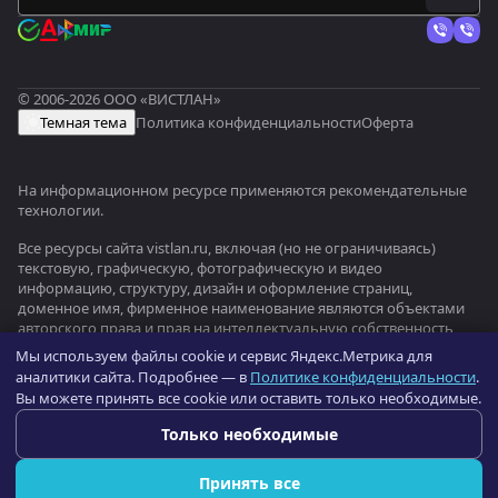
© 2006-2026 ООО «ВИСТЛАН»
Темная тема
Политика конфиденциальности
Оферта
На информационном ресурсе применяются
рекомендательные
технологии
.
Все ресурсы сайта vistlan.ru, включая (но не ограничиваясь)
текстовую, графическую, фотографическую и видео
информацию, структуру, дизайн и оформление страниц,
доменное имя, фирменное наименование являются объектами
авторского права и прав на интеллектуальную собственность,
защищены российским законодательством и международными
Мы используем файлы cookie и сервис Яндекс.Метрика для
соглашениями об охране авторских прав.
Читать далее
аналитики сайта. Подробнее — в
Политике конфиденциальности
.
Вы можете принять все cookie или оставить только необходимые.
Оптовый портал оборудования —
b2b.vistlan.ru
→
Только необходимые
Принять все