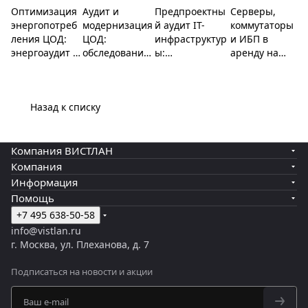
ебления
инфраструк
оборудова
Оптимизация
Аудит и
Предпроектны
Серверы,
ЦОД
туры
ния
энергопотреб
модернизация
й аудит IT-
коммутаторы
ления ЦОД:
ЦОД:
инфраструктур
и ИБП в
энергоаудит и
обследование
ы:
аренду на
расчёт PUE,
питания и
обследование
время
оптимизация
охлаждения,
сети, серверов,
проекта,
охлаждения и
тепловизионн
электропитани
переезда или
Назад к списку
ИБП,
ая съёмка,
я и
пиковой
балансировка
отчёт с
безопасности,
нагрузки:
нагрузки,
планом работ,
выявление
доставка,
мониторинг
поэтапная
узких мест и
монтаж,
Компания ВИСТЛАН
потребления
модернизация
рисков, отчёт и
настройка и
Компания
по стойкам.
без остановки
дорожная
поддержка.
Информация
сервисов.
карта
Возможен
Помощь
развития.
выкуп.
+7 495 638-50-58
info@vistlan.ru
г. Москва, ул. Плеханова, д. 7
Подписаться
на новости и акции