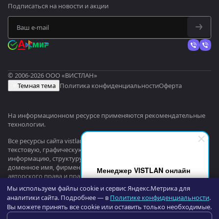
Подписаться
на новости и акции
© 2006-2026 ООО «ВИСТЛАН»
Темная тема
Политика конфиденциальности
Оферта
На информационном ресурсе применяются
рекомендательные
технологии
.
Все ресурсы сайта vistlan.ru, включая (но не ограничиваясь)
текстовую, графическую, фотографическую и видео
информацию, структуру, дизайн и оформление страниц,
доменное имя, фирменное наименование являются объектами
Менеджер VISTLAN онлайн
авторского права и прав на интеллектуальную собственность,
Здравствуйте! Я не робот и готов
защищены российским законодательством и международными
Мы используем файлы cookie и сервис Яндекс.Метрика для
помочь вам. Напишите ваш вопрос
соглашениями об охране авторских прав.
Читать далее
аналитики сайта. Подробнее — в
Политике конфиденциальности
.
или задачу - возьму в работу.
Вы можете принять все cookie или оставить только необходимые.
Оптовый портал оборудования —
b2b.vistlan.ru
→