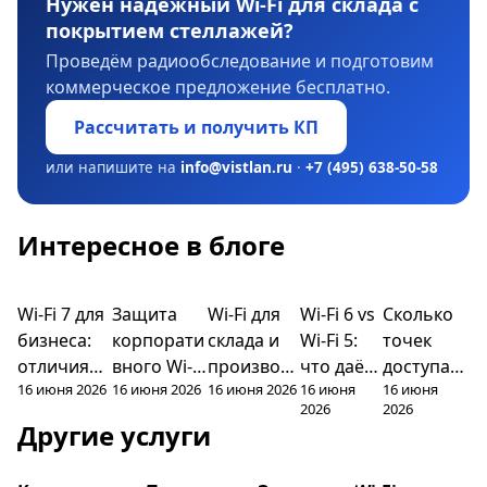
Нужен надёжный Wi-Fi для склада с
покрытием стеллажей?
Проведём радиообследование и подготовим
коммерческое предложение бесплатно.
Рассчитать и получить КП
или напишите на
info@vistlan.ru
·
+7 (495) 638-50-58
Интересное в блоге
Wi-Fi 7 для
Защита
Wi-Fi для
Wi-Fi 6 vs
Сколько
Гайды
Гайды
Гайды
Гайды
Гайды
бизнеса:
корпорати
склада и
Wi-Fi 5:
точек
отличия
вного Wi-
производс
что даёт
доступа
16 июня 2026
16 июня 2026
16 июня 2026
16 июня
16 июня
от Wi-Fi 6 и
Fi: WPA3,
тва: как
новый
Wi-Fi
2026
2026
когда
802.1X и
добиться
стандарт
нужно:
Другие услуги
переходит
сегментац
покрытия
бизнесу
расчёт
ь
ия
для офиса