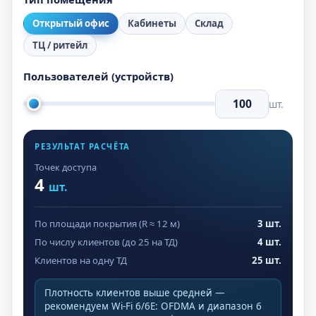
Открытый офис
Кабинеты
Склад
ТЦ / ритейл
Пользователей (устройств)
шт.
РЕЗУЛЬТАТ РАСЧЁТА
Точек доступа
4
шт.
По площади покрытия (R ≈ 12 м)
3 шт.
По числу клиентов (до 25 на ТД)
4 шт.
Клиентов на одну ТД
25 шт.
Плотность клиентов выше средней —
рекомендуем Wi-Fi 6/6E: OFDMA и диапазон 6