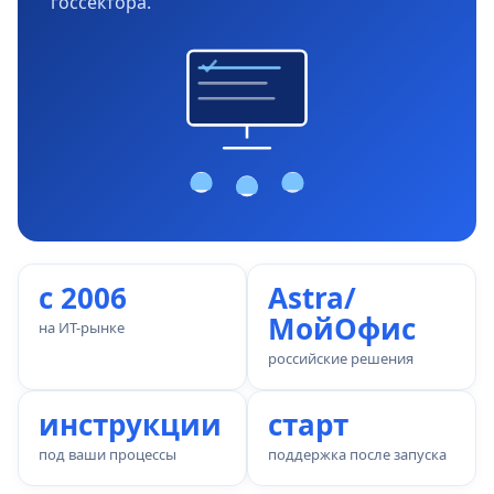
госсектора.
с 2006
Astra/
МойОфис
на ИТ-рынке
российские решения
инструкции
старт
под ваши процессы
поддержка после запуска