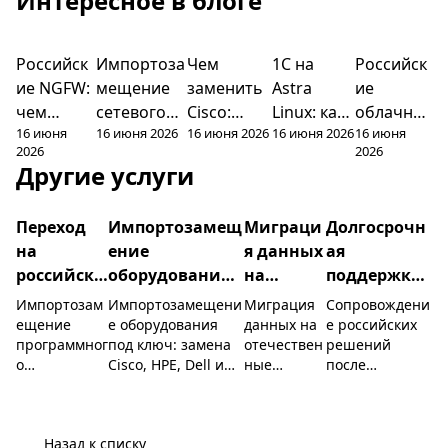
Интересное в блоге
Российск
Импортоза
Чем
1С на
Российск
Гайды
Гайды
Гайды
Гайды
Гайды
ие NGFW:
мещение
заменить
Astra
ие
чем
сетевого
Cisco:
Linux: как
облачны
16 июня
16 июня 2026
16 июня 2026
16 июня 2026
16 июня
заменить
оборудова
российски
перенести
е
2026
2026
Fortinet,
ния в 2026:
е
сервер 1С
платфор
Другие услуги
Palo Alto
с чего
коммутато
на
мы:
и Cisco
начать
ры и
российску
обзор и
Переход
Импортозамещ
Миграци
Долгосрочн
роутеры
ю ОС
как
на
ение
я данных
ая
2026
выбрать
российско
оборудования
на
поддержка
е ПО под
под ключ
отечеств
и
Импортозам
Импортозамещени
Миграция
Сопровождени
ключ
енные
обновления
ещение
е оборудования
данных на
е российских
программног
под ключ: замена
отечествен
решений
платфор
о
Cisco, HPE, Dell и
ные
после
мы
обеспечения
VMware на
платформы
внедрения:
под ключ:
российские
: перенос
SLA, установка
аудит,
аналоги из
виртуальн
и проверка
Назад к списку
подбор
реестра
ых машин с
обновлений на