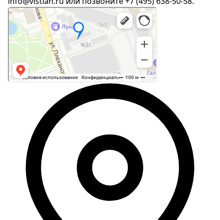
info@vistlan.ru
или позвоните
+7 (495) 638-50-58
.