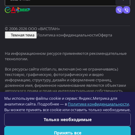
© 2006-2026 ООО «ВИСТЛАН»
Темная тема
Политика конфиденциальности
Оферта
На информационном ресурсе применяются
рекомендательные
технологии
.
Все ресурсы сайта vistlan.ru, включая (но не ограничиваясь)
текстовую, графическую, фотографическую и видео
информацию, структуру, дизайн и оформление страниц,
доменное имя, фирменное наименование являются объектами
авторского права и прав на интеллектуальную собственность,
защищены российским законодательством и международными
Мы используем файлы cookie и сервис Яндекс.Метрика для
соглашениями об охране авторских прав.
Читать далее
аналитики сайта. Подробнее — в
Политике конфиденциальности
.
Вы можете принять все cookie или оставить только необходимые.
Оптовый портал оборудования —
b2b.vistlan.ru
→
Только необходимые
Принять все