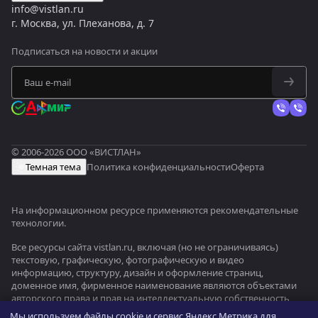
info@vistlan.ru
г. Москва, ул. Плеханова, д. 7
Подписаться
на новости и акции
© 2006-2026 ООО «ВИСТЛАН»
Темная тема
Политика конфиденциальности
Оферта
На информационном ресурсе применяются
рекомендательные
технологии
.
Все ресурсы сайта vistlan.ru, включая (но не ограничиваясь)
текстовую, графическую, фотографическую и видео
информацию, структуру, дизайн и оформление страниц,
доменное имя, фирменное наименование являются объектами
авторского права и прав на интеллектуальную собственность,
защищены российским законодательством и международными
Мы используем файлы cookie и сервис Яндекс.Метрика для