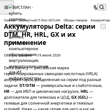
Главная
Экспертный IT-блог VISTLAN
Обзоры товаров
Аккумуляторы
Аккумуляторы Delta: серии
DTM, HR, HRL, GX и их
применение
Обзоры товаров
19 июня 2026
Delta Battery — российская марка
герметизированных свинцово-кислотных (VRLA)
аккумуляторов, разделённая на серии под разные
задачи:
DT/DTM
— универсальные и слаботочные,
HR
— для ИБП и циклических нагрузок,
HRL
—
долгожители для телекома и ЦОД,
GX (GEL)
—
гелевые для солнечной энергетики и тяжёлых
условий. Ниже — какая серия для чего и как не