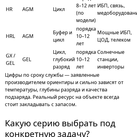
8–12 лет
ИБП, связь,
HR
AGM
Цикл
(по
медоборудован
модели)
порядка
Буфер и
Мощные ИБП,
HRL
AGM
10–12
цикл
ЦОД, телеком
лет
Цикл,
порядка
Солнечные
GX /
GEL
глубокий
10–12
станции,
GEL
разряд
лет
инверторы
Цифры по сроку службы — заявленные
производителем ориентиры и сильно зависят от
температуры, глубины разряда и качества
подзаряда. Реальный ресурс на объекте всегда
стоит закладывать с запасом.
Какую серию выбрать под
конкретную задачу?