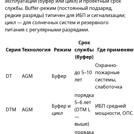
эксплуатации (буфер или цикл) и проектный срок
службы. Buffer-режим (постоянный подзаряд,
редкие разряды) типичен для ИБП и сигнализации;
цикл — для солнечных систем и резервного
питания с регулярными разрядами.
Срок
Серия
Технология
Режим
службы
Где применяю
(буфер)
Охранно-
до 5–10
пожарные
DT
AGM
Буфер
лет
системы,
слаботочка
порядка
5–6 лет
Буфер и
ИБП средней
DTM
AGM
(DTM L
цикл
мощности, ОПС
—
выше)
порядка