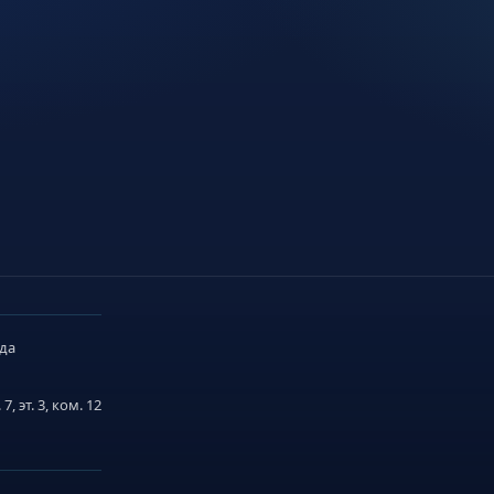
ода
 эт. 3, ком. 12