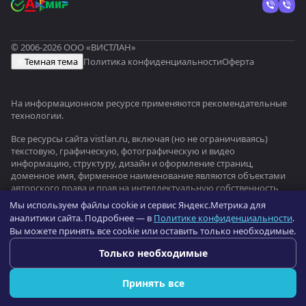
© 2006-2026 ООО «ВИСТЛАН»
Темная тема
Политика конфиденциальности
Оферта
На информационном ресурсе применяются
рекомендательные
технологии
.
Все ресурсы сайта vistlan.ru, включая (но не ограничиваясь)
текстовую, графическую, фотографическую и видео
информацию, структуру, дизайн и оформление страниц,
доменное имя, фирменное наименование являются объектами
авторского права и прав на интеллектуальную собственность,
защищены российским законодательством и международными
Мы используем файлы cookie и сервис Яндекс.Метрика для
соглашениями об охране авторских прав.
Читать далее
аналитики сайта. Подробнее — в
Политике конфиденциальности
.
Вы можете принять все cookie или оставить только необходимые.
Оптовый портал оборудования —
b2b.vistlan.ru
→
Только необходимые
Принять все
Главная
Каталог
Избранные
Сравнение
Спецпредложения
Контак