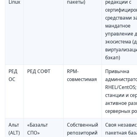
Linux
пакеты)
редакции с
сертифицир
средствами з
мандатное
управление д
экосистема (
виртуализаци
бэкап)
РЕД
РЕД СОФТ
RPM-
Привычна
ОС
совместимая
администрат
RHEL/CentOS;
станции и се
активное раз
серверных р
Альт
«Базальт
Собственный
Своя незави
(ALT)
СПО»
репозиторий
пакетная баз