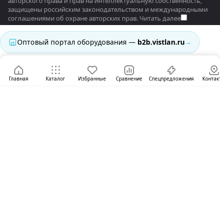
авторского права и прав на интеллектуальную собственность,
защищены российским законодательством и международными
соглашениями об охране авторских прав.
Читать далее
Оптовый портал оборудования —
b2b.vistlan.ru
→
Главная
Каталог
Избранные
Сравнение
Спецпредложения
Контак