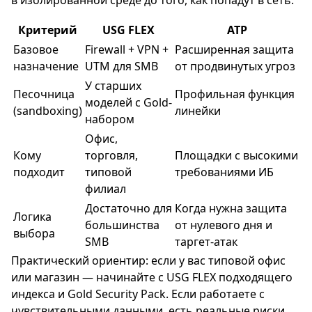
Критерий
USG FLEX
ATP
Базовое
Firewall + VPN +
Расширенная защита
назначение
UTM для SMB
от продвинутых угроз
У старших
Песочница
Профильная функция
моделей с Gold-
(sandboxing)
линейки
набором
Офис,
Кому
торговля,
Площадки с высокими
подходит
типовой
требованиями ИБ
филиал
Достаточно для
Когда нужна защита
Логика
большинства
от нулевого дня и
выбора
SMB
таргет-атак
Практический ориентир: если у вас типовой офис
или магазин — начинайте с USG FLEX подходящего
индекса и Gold Security Pack. Если работаете с
чувствительными данными, есть реальные риски