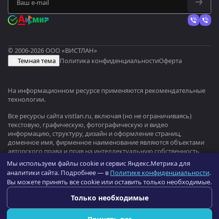
© 2006-2026 ООО «ВИСТЛАН»
Темная тема
Политика конфиденциальности
Оферта
На информационном ресурсе применяются
рекомендательные
технологии
.
Все ресурсы сайта vistlan.ru, включая (но не ограничиваясь)
текстовую, графическую, фотографическую и видео
информацию, структуру, дизайн и оформление страниц,
доменное имя, фирменное наименование являются объектами
авторского права и прав на интеллектуальную собственность,
защищены российским законодательством и международными
Мы используем файлы cookie и сервис Яндекс.Метрика для
соглашениями об охране авторских прав.
Читать далее
аналитики сайта. Подробнее — в
Политике конфиденциальности
.
Вы можете принять все cookie или оставить только необходимые.
Оптовый портал оборудования —
b2b.vistlan.ru
→
Только необходимые