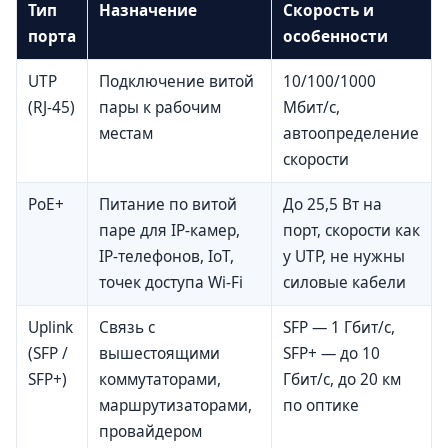
Тип
Назначение
Скорость и
порта
особенности
UTP
Подключение витой
10/100/1000
(RJ-45)
пары к рабочим
Мбит/с,
местам
автоопределение
скорости
PoE+
Питание по витой
До 25,5 Вт на
паре для IP-камер,
порт, скорости как
IP-телефонов, IoT,
у UTP, не нужны
точек доступа Wi-Fi
силовые кабели
Uplink
Связь с
SFP — 1 Гбит/с,
(SFP /
вышестоящими
SFP+ — до 10
SFP+)
коммутаторами,
Гбит/с, до 20 км
маршрутизаторами,
по оптике
провайдером