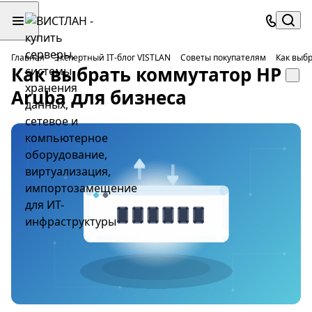
Главная
Экспертный IT-блог VISTLAN
Советы покупателям
Как выбр
Как выбрать коммутатор HP
Aruba для бизнеса