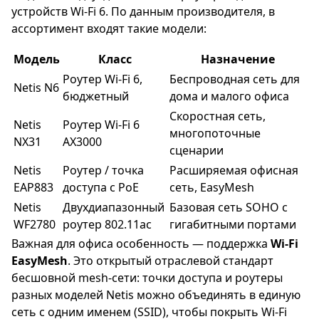
устройств Wi-Fi 6. По данным производителя, в
ассортимент входят такие модели:
Модель
Класс
Назначение
Роутер Wi-Fi 6,
Беспроводная сеть для
Netis N6
бюджетный
дома и малого офиса
Скоростная сеть,
Netis
Роутер Wi-Fi 6
многопоточные
NX31
AX3000
сценарии
Netis
Роутер / точка
Расширяемая офисная
EAP883
доступа с PoE
сеть, EasyMesh
Netis
Двухдиапазонный
Базовая сеть SOHO с
WF2780
роутер 802.11ac
гигабитными портами
Важная для офиса особенность — поддержка
Wi-Fi
EasyMesh
. Это открытый отраслевой стандарт
бесшовной mesh-сети: точки доступа и роутеры
разных моделей Netis можно объединять в единую
сеть с одним именем (SSID), чтобы покрыть Wi-Fi