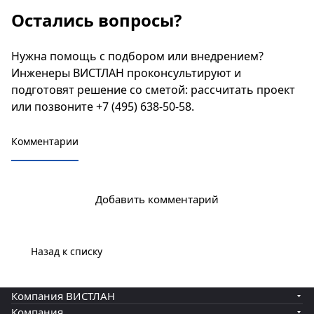
GPU-серверы,
подбираем GPU по
локальные LLM:
Остались вопросы?
быструю сеть,
объёму памяти и
подбираем
хранение,
совместимости под
конфигурацию под
питание и
Нужна помощь с подбором или внедрением?
обучение и
задачу, собираем и
охлаждение,
инференс,
запускаем под ключ,
Инженеры ВИСТЛАН проконсультируют и
окружение MLOps
проверяем под
работаем по 44/223-
подготовят решение со сметой:
рассчитать проект
— под ключ.
нагрузкой.
ФЗ.
или позвоните
+7 (495) 638-50-58
.
Комментарии
Добавить комментарий
Назад к списку
Компания ВИСТЛАН
Компания