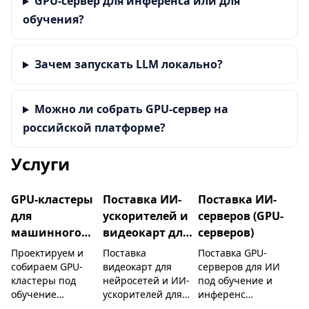
GPU-сервер для инференса или для
обучения?
Зачем запускать LLM локально?
Можно ли собрать GPU-сервер на
российской платформе?
Услуги
GPU-кластеры
Поставка ИИ-
Поставка ИИ-
для
ускорителей и
серверов (GPU-
машинного
видеокарт для
серверов)
обучения и
нейросетей
Проектируем и
Поставка
Поставка GPU-
LLM
собираем GPU-
видеокарт для
серверов для ИИ
кластеры под
нейросетей и ИИ-
под обучение и
обучение
ускорителей для
инференс
нейросетей и LLM:
серверов:
нейросетей и