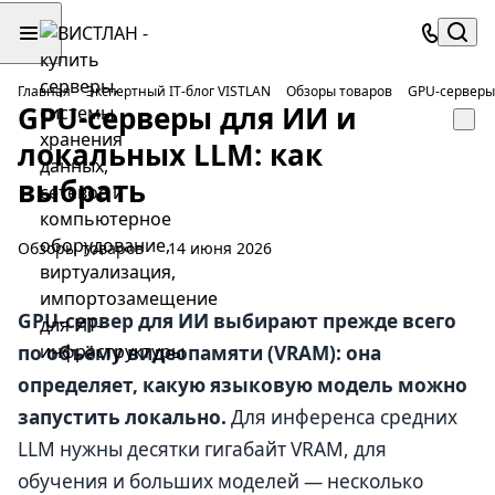
Главная
Экспертный IT-блог VISTLAN
Обзоры товаров
GPU-серверы 
GPU-серверы для ИИ и
локальных LLM: как
выбрать
Обзоры товаров
14 июня 2026
GPU-сервер для ИИ выбирают прежде всего
по объёму видеопамяти (VRAM): она
определяет, какую языковую модель можно
запустить локально.
Для инференса средних
LLM нужны десятки гигабайт VRAM, для
обучения и больших моделей — несколько