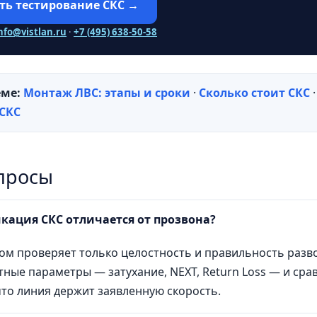
ть тестирование СКС →
nfo@vistlan.ru
·
+7 (495) 638-50-58
еме:
Монтаж ЛВС: этапы и сроки
·
Сколько стоит СКС
 СКС
просы
кация СКС отличается от прозвона?
ом проверяет только целостность и правильность раз
тные параметры — затухание, NEXT, Return Loss — и сра
что линия держит заявленную скорость.