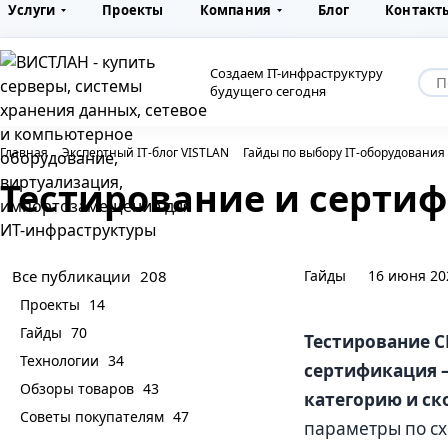
Услуги
Проекты
Компания
Блог
Контакт
Создаем IT-инфраструктуру
будущего сегодня
Главная
Экспертный IT-блог VISTLAN
Гайды по выбору IT-оборудования
Тестирование и серти
Гайды
16 июня 20
Все публикации
208
Проекты
14
Гайды
70
Тестирование С
Технологии
34
сертификация 
Обзоры товаров
43
категорию и ск
Советы покупателям
47
параметры по сх