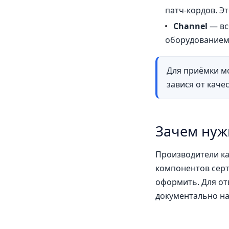
патч-кордов. Э
Channel
— вс
оборудованием
Для приёмки м
завися от каче
Зачем нуж
Производители ка
компонентов сер
оформить. Для от
документально на