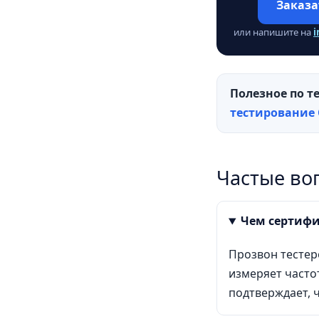
Заказа
или напишите на
i
Полезное по т
тестирование
Частые во
Чем сертифи
Прозвон тестер
измеряет часто
подтверждает, 