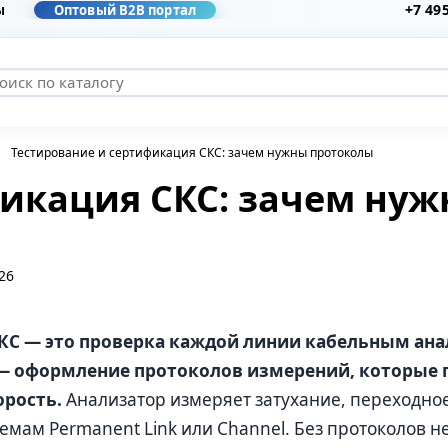
+7 49
ы
Оптовый B2B портал
Тестирование и сертификация СКС: зачем нужны протоколы
фикация СКС: зачем ну
26
КС — это проверка каждой линии кабельным ана
— оформление протоколов измерений, которые 
орость.
Анализатор измеряет затухание, переходное 
емам Permanent Link или Channel. Без протоколов н