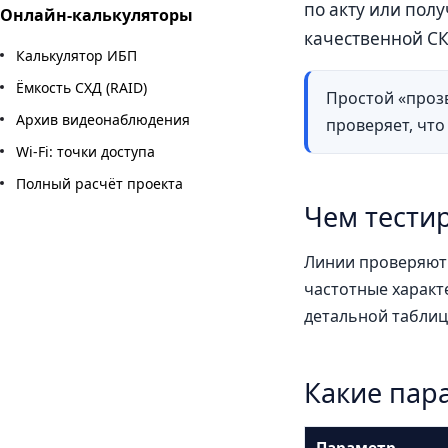
по акту или пол
Онлайн-калькуляторы
качественной СК
Калькулятор ИБП
Ёмкость СХД (RAID)
Простой «проз
Архив видеонаблюдения
проверяет, что
Wi-Fi: точки доступа
Полный расчёт проекта
Чем тести
Линии проверяют 
частотные характе
детальной таблиц
Какие пар