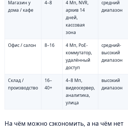
Магазин у
4–8
4 Мп, NVR,
средний
дома / кафе
архив 14
диапазон
дней,
кассовая
зона
Офис / салон
8–16
4 Мп, PoE-
средний-
коммутатор,
высокий
удалённый
диапазон
доступ
Склад /
16–
4–8 Мп,
высокий
производство
40+
видеосервер,
диапазон
аналитика,
улица
На чём можно сэкономить, а на чём нет