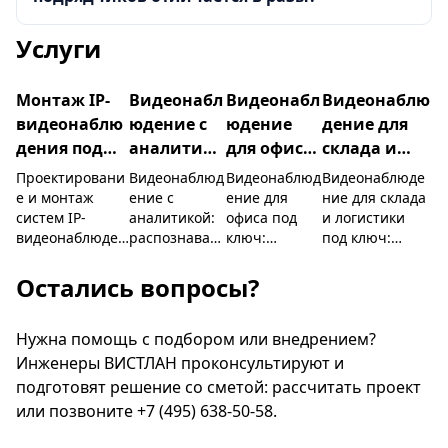
Услуги
Монтаж IP-
Видеонабл
Видеонабл
Видеонаблю
видеонаблю
юдение с
юдение
дение для
дения под
аналитико
для офиса
склада и
ключ в
й и
под ключ
логистики
Проектировани
Видеонаблюд
Видеонаблюд
Видеонаблюде
Москве и по
распознав
под ключ
е и монтаж
ение с
ение для
ние для склада
систем IP-
аналитикой:
офиса под
и логистики
России
анием под
видеонаблюден
распознаван
ключ:
под ключ:
ключ
ия под ключ в
ие лиц и
камеры с
контроль зон
Москве и по
автономеров,
WDR против
приёмки и
Остались вопросы?
всей России:
детекция
засветки от
отгрузки, обзор
камеры,
вторжений и
окон,
стеллажей и
серверы
Нужна помощь с подбором или внедрением?
оставленных
контроль
проходов,
видеозаписи,
предметов,
входов и
распознавание
Инженеры ВИСТЛАН проконсультируют и
видеоаналитик
подсчёт
ресепшен,
автономеров
подготовят решение со сметой:
рассчитать проект
а, интеграция
посетителей,
интеграция
на воротах,
или позвоните
+7 (495) 638-50-58
.
со СКУД. Свои
поиск по
со СКУД,
уличные
бригады,
архиву и
удалённый
камеры