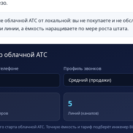
зо.
е облачной АТС от локальной: вы не покупаете и не обс
и линии, а ёмкость наращиваете по мере роста штата.
р облачной АТС
телефоне
Профиль звонков
5
еров
Линий (каналов)
го старта облачной АТС. Точную ёмкость и тариф подберёт инженер 