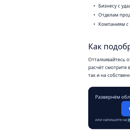
Бизнесу с уд
Отделам прод
Компаниям с 
Как подоб
Отталкивайтесь о
расчёт смотрите 
так и на собствен
Развернём обла
или напишите на
i