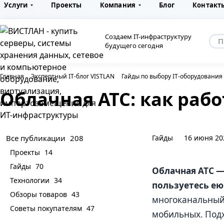
Услуги
Проекты
Компания
Блог
Контакт
Создаем IT-инфраструктуру
будущего сегодня
Главная
Экспертный IT-блог VISTLAN
Гайды по выбору IT-оборудования
Облачная АТС: как рабо
Гайды
16 июня 20
Все публикации
208
Проекты
14
Гайды
70
Облачная АТС —
Технологии
34
пользуетесь ею
Обзоры товаров
43
многоканальный 
Советы покупателям
47
мобильных. Подх