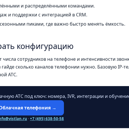
алёнными и распределёнными командами.
аж и поддержки с интеграцией в
CRM
.
сезонными пиками, где важно быстро менять ёмкость.
рать конфигурацию
т числа сотрудников на телефоне и интенсивности звон
в гайде
сколько каналов телефонии нужно
. Базовую IP-т
ной АТС.
чную АТС под ключ: номера, IVR, интеграции и обучени
Облачная телефония →
nfo@vistlan.ru
·
+7 (495) 638-50-58