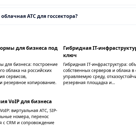
облачная АТС для госсектора?
ормы для бизнеса под
Гибридная IT-инфраструкту
ключ
 для бизнеса: построение
Гибридная IT-инфраструктура: о
го облака на российских
собственных серверов и облака в
ия сервисов,
управляемую среду, отказоустойч
 и резервное копирование.
резервная площадка и
катастрофоустойчивость.
я VoIP для бизнеса
IP: виртуальная АТС, SIP-
льные номера, перенос
я с CRM и сопровождение