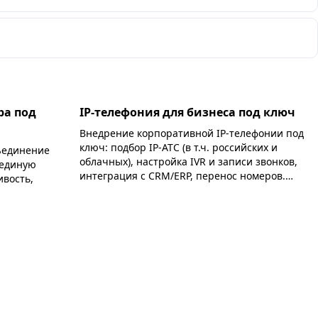
ра под
IP-телефония для бизнеса под ключ
Внедрение корпоративной IP-телефонии под
ключ: подбор IP-АТС (в т.ч. российских и
бъединение
облачных), настройка IVR и записи звонков,
 единую
интеграция с CRM/ERP, перенос номеров.
ивость,
Работа по 44/223-ФЗ.