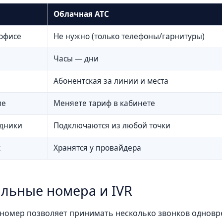
Облачная АТС
офисе
Не нужно (только телефоны/гарнитуры)
Часы — дни
Абонентская за линии и места
ие
Меняете тариф в кабинете
удники
Подключаются из любой точки
х
Хранятся у провайдера
льные номера и IVR
омер позволяет принимать несколько звонков одновре