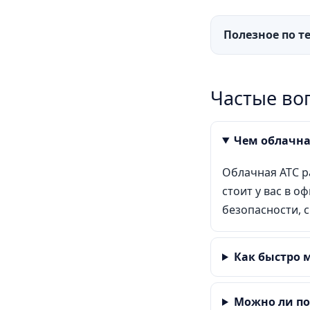
Полезное по т
Частые во
Чем облачна
Облачная АТС р
стоит у вас в 
безопасности, с
Как быстро 
Можно ли п